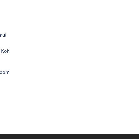
mui
r Koh
 room