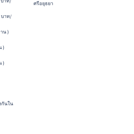
0 บาท/
ศรีอยุธยา
0 บาท/
่าน )
น )
น )
งกันใน