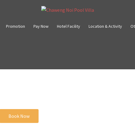
Promotion
Pay Now
Hotel Facility
Location & Activity
Ot
Book Now