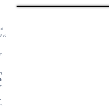
ui
8.30
om
.
s.
ch
om
.
s.